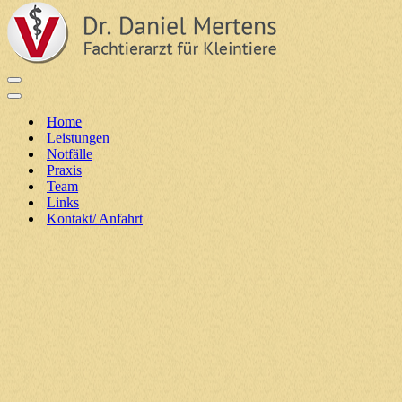
Navigationsmenü
Navigationsmenü
Home
Leistungen
Notfälle
Praxis
Team
Links
Kontakt/ Anfahrt