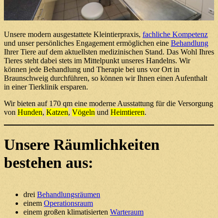
Unsere modern ausgestattete
Kleintierpraxis
,
fachliche Kompetenz
und unser persönliches Engagement ermöglichen eine
Behandlung
Ihrer Tiere auf dem aktuellsten medizinischen Stand. Das Wohl Ihres
Tieres steht dabei stets im Mittelpunkt unseres Handelns. Wir
können
jede Behandlung
und
Therapie
bei uns vor Ort
in
Braunschweig
durchführen, so können wir Ihnen einen Aufenthalt
in einer Tierklinik ersparen.
Wir bieten auf 170 qm eine moderne Ausstattung für die Versorgung
von
Hunden
,
Katzen
,
Vögeln
und
Heimtieren
.
Unsere Räumlichkeiten
bestehen aus:
drei
Behandlungsräumen
einem
Operationsraum
einem großen klimatisierten
Warteraum