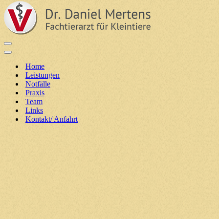
Navigationsmenü
Navigationsmenü
Home
Leistungen
Notfälle
Praxis
Team
Links
Kontakt/ Anfahrt