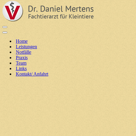
Navigationsmenü
Navigationsmenü
Home
Leistungen
Notfälle
Praxis
Team
Links
Kontakt/ Anfahrt