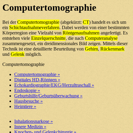
Computertomographie
Bei der
Computertomographie
(abgekürzt:
CT
) handelt es sich um
ein
Schichtaufnahmeverfahren
. Dabei werden von einer bestimmten
Körperregion eine Vielzahl von
Röntgenaufnahmen
angefertigt. Es
entstehen viele
Einzelquerschnitte
, die nach
Computeranalyse
zusammengesetzt, ein dreidimensionales Bild zeigen. Mittels dieser
Technik ist eine detaillierte Beurteilung von
Gehirn
,
Rückenmark
und
Gelenk
möglich.
Computertomographie
Computertomographie »
Digitales HD-Röntgen »
Echokardiographie/EKG/Herzultraschall »
Endoskopie »
Geburtshilfe/Geburtsüberwachung »
Hausbesuche »
Heimtiere »
Inhalationsnarkose »
Innere Medizin »
Knochen- und Gelenkchirurgie »