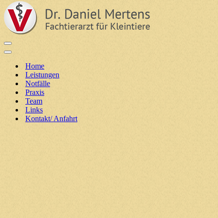
Navigationsmenü
Navigationsmenü
Home
Leistungen
Notfälle
Praxis
Team
Links
Kontakt/ Anfahrt